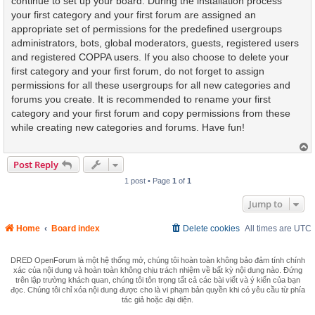
continue to set up your board. During the installation process
your first category and your first forum are assigned an
appropriate set of permissions for the predefined usergroups
administrators, bots, global moderators, guests, registered users
and registered COPPA users. If you also choose to delete your
first category and your first forum, do not forget to assign
permissions for all these usergroups for all new categories and
forums you create. It is recommended to rename your first
category and your first forum and copy permissions from these
while creating new categories and forums. Have fun!
T
o
Post Reply
p
1 post • Page
1
of
1
Jump to
Home
Board index
Delete cookies
All times are
UTC
DRED OpenForum là một hệ thống mở, chúng tôi hoàn toàn không bảo đảm tính chính
xác của nội dung và hoàn toàn không chịu trách nhiệm về bất kỳ nội dung nào. Đứng
trên lập trường khách quan, chúng tôi tôn trọng tất cả các bài viết và ý kiến của bạn
đọc. Chúng tôi chỉ xóa nội dung được cho là vi phạm bản quyền khi có yêu cầu từ phía
tác giả hoặc đại diện.