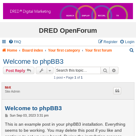
DRED OpenForum
FAQ
Register
Login
Home
Board index
Your first category
Your first forum
Welcome to phpBB3
Search
Advanced 
Post Reply
r
1 post • Page
1
of
1
c
MrX
Site Admin
Welcome to phpBB3
P
Sun Sep 03, 2023 3:31 pm
o
s
This is an example post in your phpBB3 installation. Everything
t
seems to be working. You may delete this post if you like and