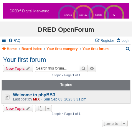
DRED OpenForum
FAQ
Register
Login
Home
Board index
Your first category
Your first forum
Your first forum
Search
Advanced search
New Topic
r
1 topic • Page
1
of
1
c
Topics
Welcome to phpBB3
Last post by
MrX
«
Sun Sep 03, 2023 3:31 pm
New Topic
1 topic • Page
1
of
1
Jump to