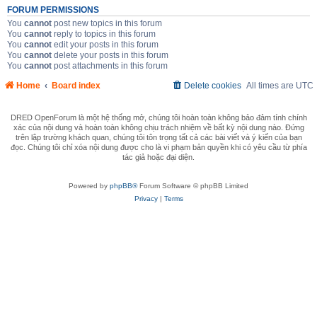
FORUM PERMISSIONS
You
cannot
post new topics in this forum
You
cannot
reply to topics in this forum
You
cannot
edit your posts in this forum
You
cannot
delete your posts in this forum
You
cannot
post attachments in this forum
Home
Board index
Delete cookies
All times are
UTC
DRED OpenForum là một hệ thống mở, chúng tôi hoàn toàn không bảo đảm tính chính
xác của nội dung và hoàn toàn không chịu trách nhiệm về bất kỳ nội dung nào. Đứng
trên lập trường khách quan, chúng tôi tôn trọng tất cả các bài viết và ý kiến của bạn
đọc. Chúng tôi chỉ xóa nội dung được cho là vi phạm bản quyền khi có yêu cầu từ phía
tác giả hoặc đại diện.
Powered by
phpBB®
Forum Software © phpBB Limited
Privacy
|
Terms