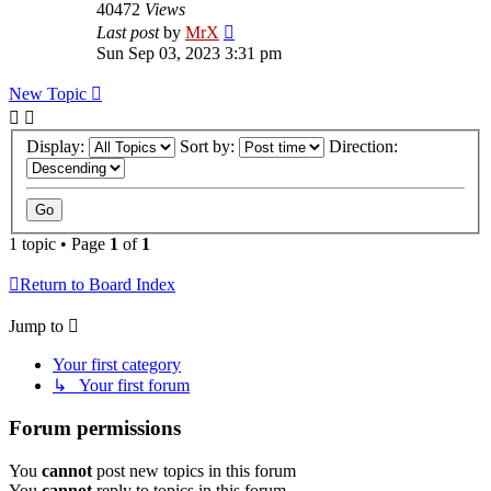
40472
Views
Last post
by
MrX
Sun Sep 03, 2023 3:31 pm
New Topic
Display:
Sort by:
Direction:
1 topic • Page
1
of
1
Return to Board Index
Jump to
Your first category
↳ Your first forum
Forum permissions
You
cannot
post new topics in this forum
You
cannot
reply to topics in this forum