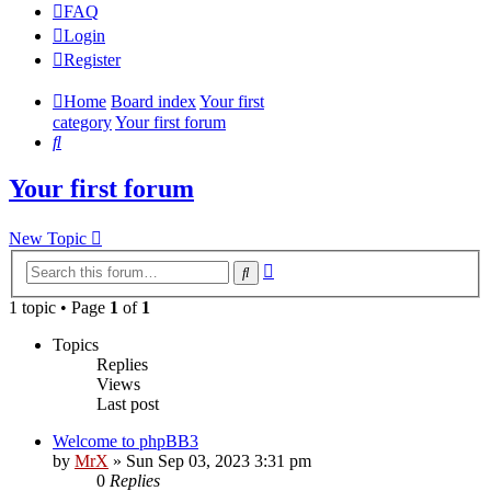
FAQ
Login
Register
Home
Board index
Your first
category
Your first forum
Search
Your first forum
New Topic
Advanced
Search
search
1 topic • Page
1
of
1
Topics
Replies
Views
Last post
Welcome to phpBB3
by
MrX
»
Sun Sep 03, 2023 3:31 pm
0
Replies