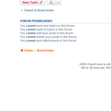
New Topic
Return to Board Index
FORUM PERMISSIONS
You
cannot
post new topics in this forum
You
cannot
reply to topics in this forum
You
cannot
edit your posts in this forum
You
cannot
delete your posts in this forum
You
cannot
post attachments in this forum
Home
Board index
DRED OpenForum là một hệ
bất kỳ nội dung nào. Đứng