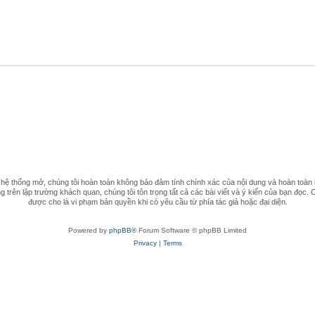
 thống mở, chúng tôi hoàn toàn không bảo đảm tính chính xác của nội dung và hoàn toàn 
 trên lập trường khách quan, chúng tôi tôn trọng tất cả các bài viết và ý kiến của bạn đọc. 
được cho là vi phạm bản quyền khi có yêu cầu từ phía tác giả hoặc đại diện.
Powered by
phpBB®
Forum Software © phpBB Limited
Privacy
|
Terms