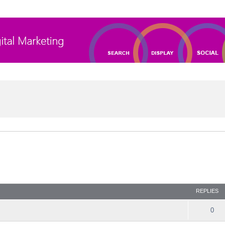
 search
REPLIES
0