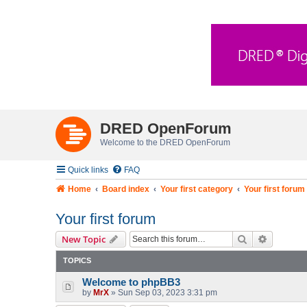
DRED OpenForum
Welcome to the DRED OpenForum
Quick links
FAQ
Home
Board index
Your first category
Your first forum
Your first forum
Search
Advanced
New Topic
TOPICS
Welcome to phpBB3
by
MrX
»
Sun Sep 03, 2023 3:31 pm