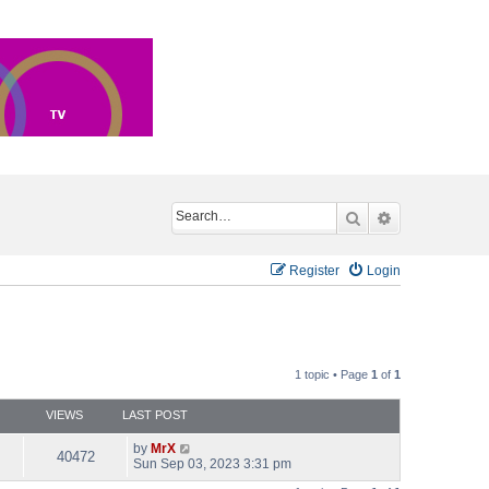
Search
Advanced sea
Register
Login
1 topic • Page
1
of
1
VIEWS
LAST POST
by
MrX
40472
Sun Sep 03, 2023 3:31 pm