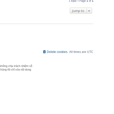
1 topic • Page
1
of
1
Jump to
Delete cookies
All times are
UTC
không chịu trách nhiệm về
Chúng tôi chỉ xóa nội dung