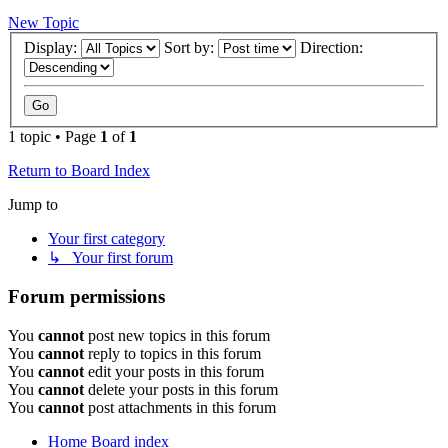
New Topic
Display:
Sort by:
Direction:
1 topic • Page
1
of
1
Return to Board Index
Jump to
Your first category
↳ Your first forum
Forum permissions
You
cannot
post new topics in this forum
You
cannot
reply to topics in this forum
You
cannot
edit your posts in this forum
You
cannot
delete your posts in this forum
You
cannot
post attachments in this forum
Home
Board index