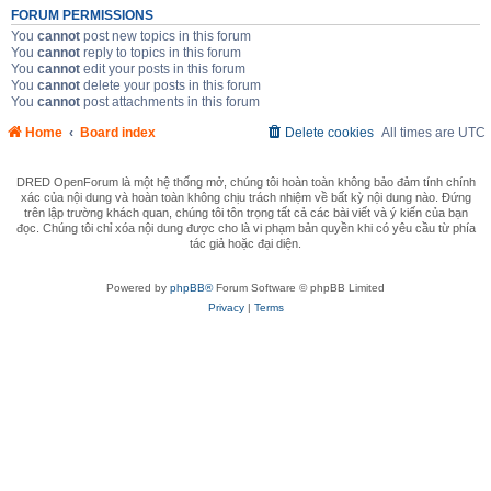
FORUM PERMISSIONS
You
cannot
post new topics in this forum
You
cannot
reply to topics in this forum
You
cannot
edit your posts in this forum
You
cannot
delete your posts in this forum
You
cannot
post attachments in this forum
Home
Board index
Delete cookies
All times are
UTC
DRED OpenForum là một hệ thống mở, chúng tôi hoàn toàn không bảo đảm tính chính
xác của nội dung và hoàn toàn không chịu trách nhiệm về bất kỳ nội dung nào. Đứng
trên lập trường khách quan, chúng tôi tôn trọng tất cả các bài viết và ý kiến của bạn
đọc. Chúng tôi chỉ xóa nội dung được cho là vi phạm bản quyền khi có yêu cầu từ phía
tác giả hoặc đại diện.
Powered by
phpBB®
Forum Software © phpBB Limited
Privacy
|
Terms