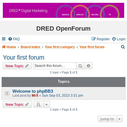
DRED OpenForum
FAQ
Register
Login
Home
Board index
Your first category
Your first forum
Your first forum
Search
Advanced search
New Topic
r
1 topic • Page
1
of
1
c
Topics
Welcome to phpBB3
Last post by
MrX
«
Sun Sep 03, 2023 3:31 pm
New Topic
1 topic • Page
1
of
1
Jump to