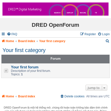
DRED OpenForum
FAQ
Register
Login
Home
Board index
Your first category
Your first category
Forum
r
c
Your first forum
Description of your first forum.
Topics:
1
Jump to
Home
Board index
Delete cookies
All times are
UTC
DRED OpenForum là một hệ thống mở, chúng tôi hoàn toàn không bảo đảm tính chính