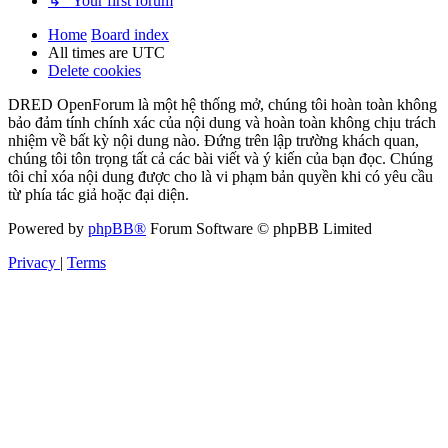
↳ Your first forum
Home
Board index
All times are
UTC
Delete cookies
DRED OpenForum là một hệ thống mở, chúng tôi hoàn toàn không
bảo đảm tính chính xác của nội dung và hoàn toàn không chịu trách
nhiệm về bất kỳ nội dung nào. Đứng trên lập trường khách quan,
chúng tôi tôn trọng tất cả các bài viết và ý kiến của bạn đọc. Chúng
tôi chỉ xóa nội dung được cho là vi phạm bản quyền khi có yêu cầu
từ phía tác giả hoặc đại diện.
Powered by
phpBB®
Forum Software © phpBB Limited
Privacy
|
Terms