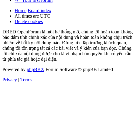
↳ Your first forum
Home
Board index
All times are
UTC
Delete cookies
DRED OpenForum là một hệ thống mở, chúng tôi hoàn toàn không
bảo đảm tính chính xác của nội dung và hoàn toàn không chịu trách
nhiệm về bất kỳ nội dung nào. Đứng trên lập trường khách quan,
chúng tôi tôn trọng tất cả các bài viết và ý kiến của bạn đọc. Chúng
tôi chỉ xóa nội dung được cho là vi phạm bản quyền khi có yêu cầu
từ phía tác giả hoặc đại diện.
Powered by
phpBB®
Forum Software © phpBB Limited
Privacy
|
Terms