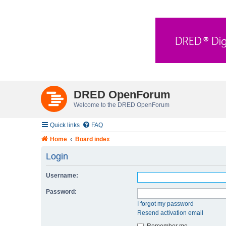
DRED OpenForum
Welcome to the DRED OpenForum
Quick links
FAQ
Home
Board index
Login
Username:
Password:
I forgot my password
Resend activation email
Remember me