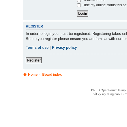
Hide my online status this se
REGISTER
In order to login you must be registered. Registering takes o
Before you register please ensure you are familiar with our t
Terms of use
|
Privacy policy
Register
Home
Board index
DRED OpenForum là một hệ
bất kỳ nội dung nào. Đứng