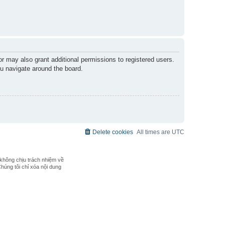
r may also grant additional permissions to registered users.
ou navigate around the board.
Delete cookies
All times are
UTC
không chịu trách nhiệm về
Chúng tôi chỉ xóa nội dung