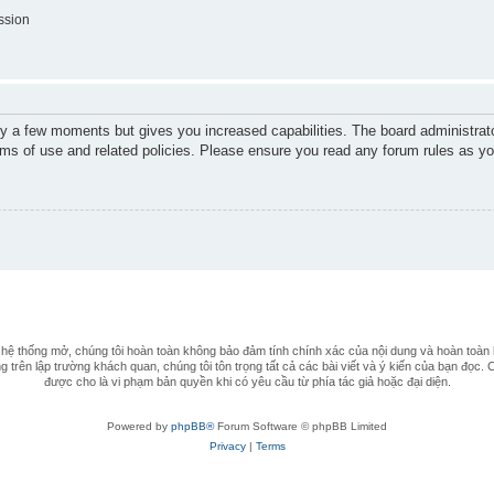
ssion
nly a few moments but gives you increased capabilities. The board administrato
erms of use and related policies. Please ensure you read any forum rules as y
 thống mở, chúng tôi hoàn toàn không bảo đảm tính chính xác của nội dung và hoàn toàn 
 trên lập trường khách quan, chúng tôi tôn trọng tất cả các bài viết và ý kiến của bạn đọc. 
được cho là vi phạm bản quyền khi có yêu cầu từ phía tác giả hoặc đại diện.
Powered by
phpBB®
Forum Software © phpBB Limited
Privacy
|
Terms