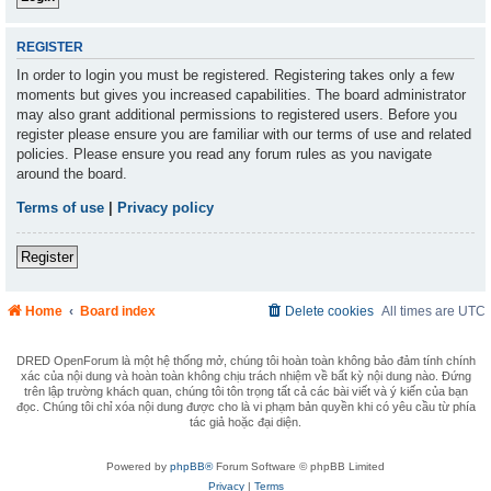
REGISTER
In order to login you must be registered. Registering takes only a few
moments but gives you increased capabilities. The board administrator
may also grant additional permissions to registered users. Before you
register please ensure you are familiar with our terms of use and related
policies. Please ensure you read any forum rules as you navigate
around the board.
Terms of use
|
Privacy policy
Register
Home
Board index
Delete cookies
All times are
UTC
DRED OpenForum là một hệ thống mở, chúng tôi hoàn toàn không bảo đảm tính chính
xác của nội dung và hoàn toàn không chịu trách nhiệm về bất kỳ nội dung nào. Đứng
trên lập trường khách quan, chúng tôi tôn trọng tất cả các bài viết và ý kiến của bạn
đọc. Chúng tôi chỉ xóa nội dung được cho là vi phạm bản quyền khi có yêu cầu từ phía
tác giả hoặc đại diện.
Powered by
phpBB®
Forum Software © phpBB Limited
Privacy
|
Terms