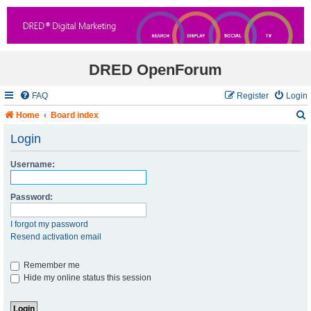
DRED OpenForum
FAQ
Register
Login
Home
Board index
Login
Username:
r
c
Password:
I forgot my password
Resend activation email
Remember me
Hide my online status this session