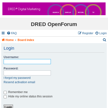
DRED OpenForum
FAQ
Register
Login
Home
Board index
Login
Username:
r
c
Password:
I forgot my password
Resend activation email
Remember me
Hide my online status this session