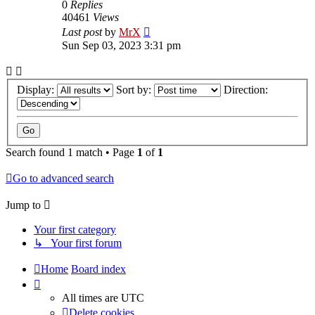
0
Replies
40461
Views
Last post
by
MrX
Sun Sep 03, 2023 3:31 pm
Display:
Sort by:
Direction:
Search found 1 match • Page
1
of
1
Go to advanced search
Jump to
Your first category
↳ Your first forum
Home
Board index
All times are
UTC
Delete cookies