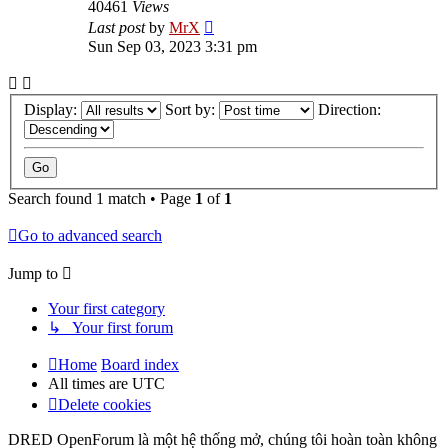
40461
Views
Last post
by
MrX
Sun Sep 03, 2023 3:31 pm
Display:
Sort by:
Direction:
Search found 1 match • Page
1
of
1
Go to advanced search
Jump to
Your first category
↳ Your first forum
Home
Board index
All times are
UTC
Delete cookies
DRED OpenForum là một hệ thống mở, chúng tôi hoàn toàn không