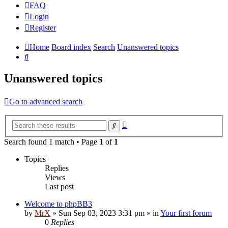
FAQ
Login
Register
Home
Board index
Search
Unanswered topics
Search
Unanswered topics
Go to advanced search
Advanced
Search
search
Search found 1 match • Page
1
of
1
Topics
Replies
Views
Last post
Welcome to phpBB3
by
MrX
»
Sun Sep 03, 2023 3:31 pm
» in
Your first forum
0
Replies