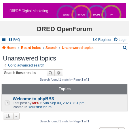
DRED OpenForum
FAQ
Register
Login
Home
Board index
Search
Unanswered topics
Unanswered topics
Go to advanced search
r
Search
Advanced search
c
Search found 1 match • Page
1
of
1
Topics
Welcome to phpBB3
Last post by
MrX
«
Sun Sep 03, 2023 3:31 pm
Posted in
Your first forum
Search found 1 match • Page
1
of
1