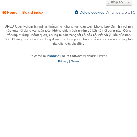
Jump to
Home
Board index
Delete cookies
All times are
UTC
DRED OpenForum là một hệ thống mở, chúng tôi hoàn toàn không bảo đảm tính chính
xác của nội dung và hoàn toàn không chịu trách nhiệm về bất kỳ nội dung nào. Đứng
trên lập trường khách quan, chúng tôi tôn trọng tất cả các bài viết và ý kiến của bạn
đọc. Chúng tôi chỉ xóa nội dung được cho là vi phạm bản quyền khi có yêu cầu từ phía
tác giả hoặc đại diện.
Powered by
phpBB®
Forum Software © phpBB Limited
Privacy
|
Terms