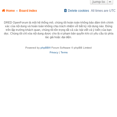
Jump to
Home
Board index
Delete cookies
All times are
UTC
DRED OpenForum là một hệ thống mở, chúng tôi hoàn toàn không bảo đảm tính chính
xác của nội dung và hoàn toàn không chịu trách nhiệm về bất kỳ nội dung nào. Đứng
trên lập trường khách quan, chúng tôi tôn trọng tất cả các bài viết và ý kiến của bạn
đọc. Chúng tôi chỉ xóa nội dung được cho là vi phạm bản quyền khi có yêu cầu từ phía
tác giả hoặc đại diện.
Powered by
phpBB®
Forum Software © phpBB Limited
Privacy
|
Terms