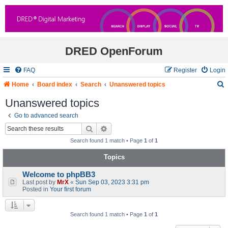
DRED OpenForum
FAQ
Register
Login
Home
Board index
Search
Unanswered topics
Unanswered topics
Go to advanced search
r
Search
Advanced search
c
Search found 1 match • Page
1
of
1
Topics
Welcome to phpBB3
Last post by
MrX
«
Sun Sep 03, 2023 3:31 pm
Posted in
Your first forum
Search found 1 match • Page
1
of
1