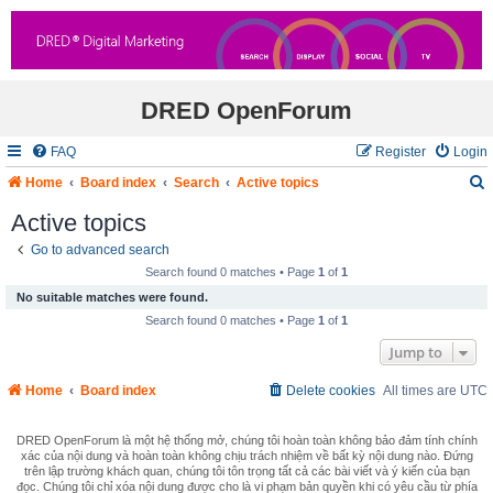
DRED OpenForum
FAQ
Register
Login
Home
Board index
Search
Active topics
Active topics
Go to advanced search
r
Search found 0 matches • Page
1
of
1
c
No suitable matches were found.
Search found 0 matches • Page
1
of
1
Jump to
Home
Board index
Delete cookies
All times are
UTC
DRED OpenForum là một hệ thống mở, chúng tôi hoàn toàn không bảo đảm tính chính
xác của nội dung và hoàn toàn không chịu trách nhiệm về bất kỳ nội dung nào. Đứng
trên lập trường khách quan, chúng tôi tôn trọng tất cả các bài viết và ý kiến của bạn
đọc. Chúng tôi chỉ xóa nội dung được cho là vi phạm bản quyền khi có yêu cầu từ phía