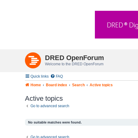
DRED OpenForum
Welcome to the DRED OpenForum
Quick links
FAQ
Home
Board index
Search
Active topics
Active topics
Go to advanced search
No suitable matches were found.
Go to advanced search