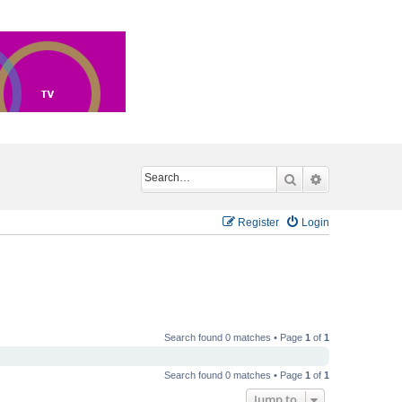
Search
Advanced sea
Register
Login
Search found 0 matches • Page
1
of
1
Search found 0 matches • Page
1
of
1
Jump to