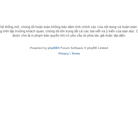
 thống mở, chúng tôi hoàn toàn không bảo đảm tính chính xác của nội dung và hoàn toàn 
 trên lập trường khách quan, chúng tôi tôn trọng tất cả các bài viết và ý kiến của bạn đọc. 
được cho là vi phạm bản quyền khi có yêu cầu từ phía tác giả hoặc đại diện.
Powered by
phpBB®
Forum Software © phpBB Limited
Privacy
|
Terms