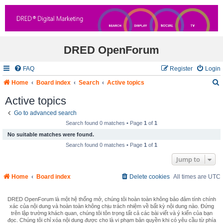
DRED OpenForum
FAQ
Register
Login
Home
Board index
Search
Active topics
Active topics
Go to advanced search
r
Search found 0 matches • Page
1
of
1
c
No suitable matches were found.
Search found 0 matches • Page
1
of
1
Jump to
Home
Board index
Delete cookies
All times are
UTC
DRED OpenForum là một hệ thống mở, chúng tôi hoàn toàn không bảo đảm tính chính
xác của nội dung và hoàn toàn không chịu trách nhiệm về bất kỳ nội dung nào. Đứng
trên lập trường khách quan, chúng tôi tôn trọng tất cả các bài viết và ý kiến của bạn
đọc. Chúng tôi chỉ xóa nội dung được cho là vi phạm bản quyền khi có yêu cầu từ phía