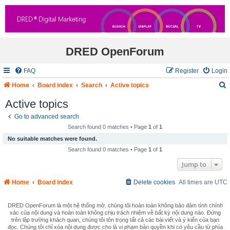
DRED OpenForum
FAQ
Register
Login
Home
Board index
Search
Active topics
Active topics
Go to advanced search
r
Search found 0 matches • Page
1
of
1
c
No suitable matches were found.
Search found 0 matches • Page
1
of
1
Jump to
Home
Board index
Delete cookies
All times are
UTC
DRED OpenForum là một hệ thống mở, chúng tôi hoàn toàn không bảo đảm tính chính
xác của nội dung và hoàn toàn không chịu trách nhiệm về bất kỳ nội dung nào. Đứng
trên lập trường khách quan, chúng tôi tôn trọng tất cả các bài viết và ý kiến của bạn
đọc. Chúng tôi chỉ xóa nội dung được cho là vi phạm bản quyền khi có yêu cầu từ phía