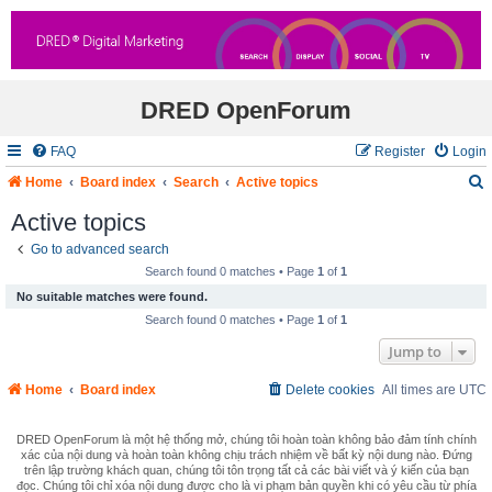
DRED OpenForum
FAQ
Register
Login
Home
Board index
Search
Active topics
Active topics
Go to advanced search
r
Search found 0 matches • Page
1
of
1
c
No suitable matches were found.
Search found 0 matches • Page
1
of
1
Jump to
Home
Board index
Delete cookies
All times are
UTC
DRED OpenForum là một hệ thống mở, chúng tôi hoàn toàn không bảo đảm tính chính
xác của nội dung và hoàn toàn không chịu trách nhiệm về bất kỳ nội dung nào. Đứng
trên lập trường khách quan, chúng tôi tôn trọng tất cả các bài viết và ý kiến của bạn
đọc. Chúng tôi chỉ xóa nội dung được cho là vi phạm bản quyền khi có yêu cầu từ phía