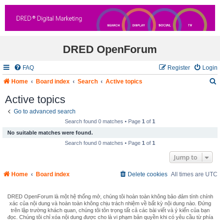
DRED OpenForum
FAQ
Register
Login
Home
Board index
Search
Active topics
Active topics
Go to advanced search
r
Search found 0 matches • Page
1
of
1
c
No suitable matches were found.
Search found 0 matches • Page
1
of
1
Jump to
Home
Board index
Delete cookies
All times are
UTC
DRED OpenForum là một hệ thống mở, chúng tôi hoàn toàn không bảo đảm tính chính
xác của nội dung và hoàn toàn không chịu trách nhiệm về bất kỳ nội dung nào. Đứng
trên lập trường khách quan, chúng tôi tôn trọng tất cả các bài viết và ý kiến của bạn
đọc. Chúng tôi chỉ xóa nội dung được cho là vi phạm bản quyền khi có yêu cầu từ phía