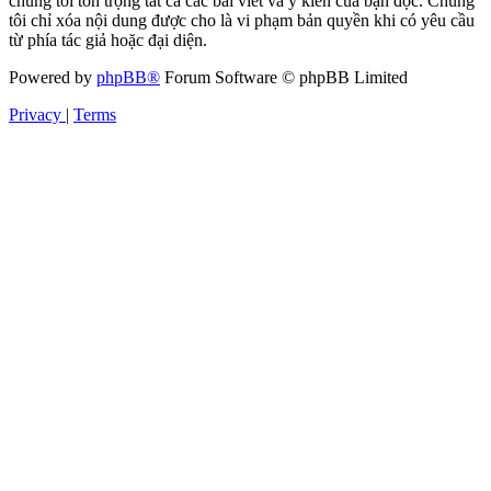
chúng tôi tôn trọng tất cả các bài viết và ý kiến của bạn đọc. Chúng
tôi chỉ xóa nội dung được cho là vi phạm bản quyền khi có yêu cầu
từ phía tác giả hoặc đại diện.
Powered by
phpBB®
Forum Software © phpBB Limited
Privacy
|
Terms