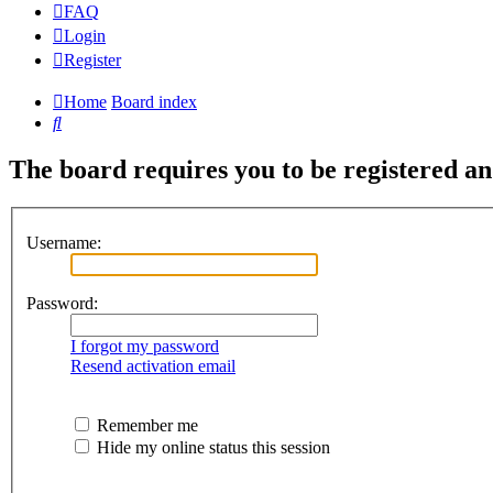
FAQ
Login
Register
Home
Board index
Search
The board requires you to be registered and
Username:
Password:
I forgot my password
Resend activation email
Remember me
Hide my online status this session