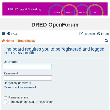
DRED OpenForum
FAQ
Register
Login
Home
Board index
The board requires you to be registered and logged
in to view profiles.
r
Username:
c
Password:
I forgot my password
Resend activation email
Remember me
Hide my online status this session