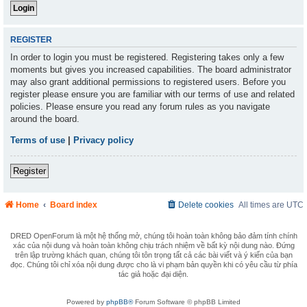
REGISTER
In order to login you must be registered. Registering takes only a few
moments but gives you increased capabilities. The board administrator
may also grant additional permissions to registered users. Before you
register please ensure you are familiar with our terms of use and related
policies. Please ensure you read any forum rules as you navigate
around the board.
Terms of use
|
Privacy policy
Register
Home
Board index
Delete cookies
All times are
UTC
DRED OpenForum là một hệ thống mở, chúng tôi hoàn toàn không bảo đảm tính chính
xác của nội dung và hoàn toàn không chịu trách nhiệm về bất kỳ nội dung nào. Đứng
trên lập trường khách quan, chúng tôi tôn trọng tất cả các bài viết và ý kiến của bạn
đọc. Chúng tôi chỉ xóa nội dung được cho là vi phạm bản quyền khi có yêu cầu từ phía
tác giả hoặc đại diện.
Powered by
phpBB®
Forum Software © phpBB Limited