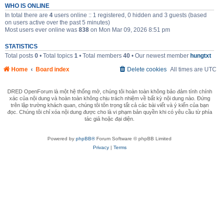
WHO IS ONLINE
In total there are
4
users online :: 1 registered, 0 hidden and 3 guests (based
on users active over the past 5 minutes)
Most users ever online was
838
on Mon Mar 09, 2026 8:51 pm
STATISTICS
Total posts
0
• Total topics
1
• Total members
40
• Our newest member
hungtxt
Home
Board index
Delete cookies
All times are
UTC
DRED OpenForum là một hệ thống mở, chúng tôi hoàn toàn không bảo đảm tính chính
xác của nội dung và hoàn toàn không chịu trách nhiệm về bất kỳ nội dung nào. Đứng
trên lập trường khách quan, chúng tôi tôn trọng tất cả các bài viết và ý kiến của bạn
đọc. Chúng tôi chỉ xóa nội dung được cho là vi phạm bản quyền khi có yêu cầu từ phía
tác giả hoặc đại diện.
Powered by
phpBB®
Forum Software © phpBB Limited
Privacy
|
Terms