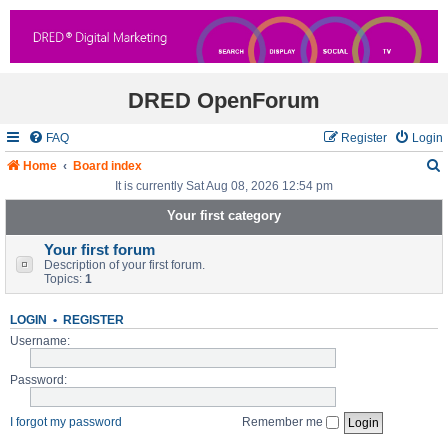
DRED OpenForum
FAQ
Register
Login
Home
Board index
It is currently Sat Aug 08, 2026 12:54 pm
Your first category
r
Your first forum
Description of your first forum.
c
Topics:
1
LOGIN
•
REGISTER
Username:
Password:
I forgot my password
Remember me