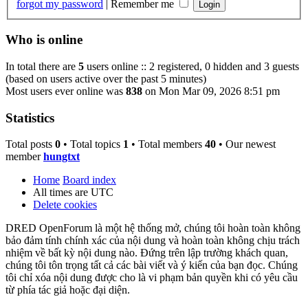
forgot my password
|
Remember me
Who is online
In total there are
5
users online :: 2 registered, 0 hidden and 3 guests
(based on users active over the past 5 minutes)
Most users ever online was
838
on Mon Mar 09, 2026 8:51 pm
Statistics
Total posts
0
• Total topics
1
• Total members
40
• Our newest
member
hungtxt
Home
Board index
All times are
UTC
Delete cookies
DRED OpenForum là một hệ thống mở, chúng tôi hoàn toàn không
bảo đảm tính chính xác của nội dung và hoàn toàn không chịu trách
nhiệm về bất kỳ nội dung nào. Đứng trên lập trường khách quan,
chúng tôi tôn trọng tất cả các bài viết và ý kiến của bạn đọc. Chúng
tôi chỉ xóa nội dung được cho là vi phạm bản quyền khi có yêu cầu
từ phía tác giả hoặc đại diện.