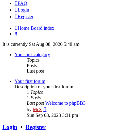
FAQ
Login
Register
Home
Board index
Search
It is currently Sat Aug 08, 2026 5:48 am
Your first category
Topics
Posts
Last post
Your first forum
Description of your first forum.
1
Topics
1
Posts
Last post
Welcome to phpBB3
View
by
MrX
the
Sun Sep 03, 2023 3:31 pm
latest
post
Login
•
Register