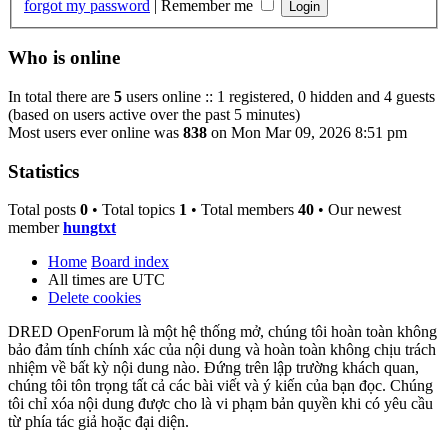
forgot my password
|
Remember me
Who is online
In total there are
5
users online :: 1 registered, 0 hidden and 4 guests
(based on users active over the past 5 minutes)
Most users ever online was
838
on Mon Mar 09, 2026 8:51 pm
Statistics
Total posts
0
• Total topics
1
• Total members
40
• Our newest
member
hungtxt
Home
Board index
All times are
UTC
Delete cookies
DRED OpenForum là một hệ thống mở, chúng tôi hoàn toàn không
bảo đảm tính chính xác của nội dung và hoàn toàn không chịu trách
nhiệm về bất kỳ nội dung nào. Đứng trên lập trường khách quan,
chúng tôi tôn trọng tất cả các bài viết và ý kiến của bạn đọc. Chúng
tôi chỉ xóa nội dung được cho là vi phạm bản quyền khi có yêu cầu
từ phía tác giả hoặc đại diện.