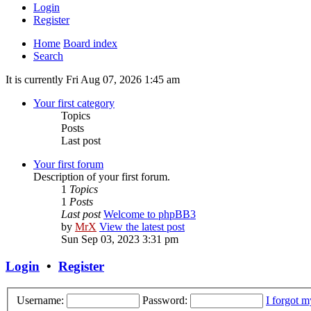
Login
Register
Home
Board index
Search
It is currently Fri Aug 07, 2026 1:45 am
Your first category
Topics
Posts
Last post
Your first forum
Description of your first forum.
1
Topics
1
Posts
Last post
Welcome to phpBB3
by
MrX
View the latest post
Sun Sep 03, 2023 3:31 pm
Login
•
Register
Username:
Password:
I forgot 