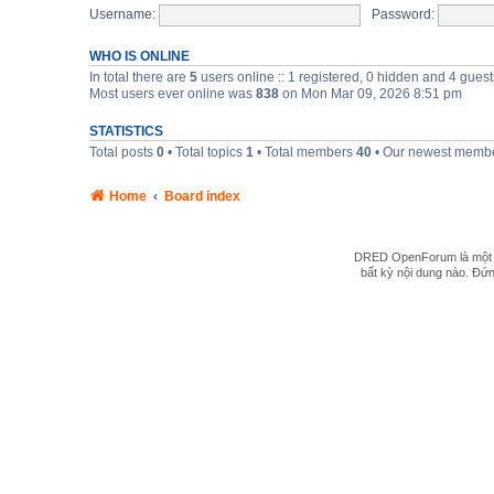
Username:
Password:
WHO IS ONLINE
In total there are
5
users online :: 1 registered, 0 hidden and 4 guest
Most users ever online was
838
on Mon Mar 09, 2026 8:51 pm
STATISTICS
Total posts
0
• Total topics
1
• Total members
40
• Our newest memb
Home
Board index
DRED OpenForum là một hệ
bất kỳ nội dung nào. Đứng