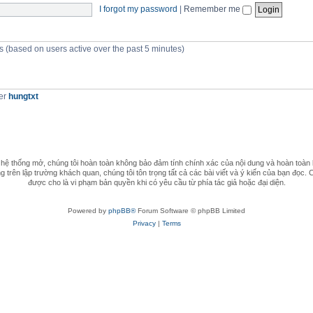
I forgot my password
|
Remember me
s (based on users active over the past 5 minutes)
er
hungtxt
 thống mở, chúng tôi hoàn toàn không bảo đảm tính chính xác của nội dung và hoàn toàn 
 trên lập trường khách quan, chúng tôi tôn trọng tất cả các bài viết và ý kiến của bạn đọc. 
được cho là vi phạm bản quyền khi có yêu cầu từ phía tác giả hoặc đại diện.
Powered by
phpBB®
Forum Software © phpBB Limited
Privacy
|
Terms