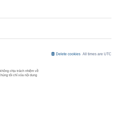
h
e
l
a
t
e
s
t
p
o
s
t
Delete cookies
All times are
UTC
không chịu trách nhiệm về
Chúng tôi chỉ xóa nội dung