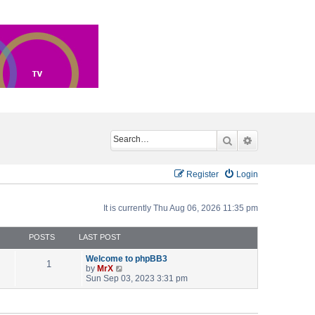
Search
Advanced sea
Register
Login
It is currently Thu Aug 06, 2026 11:35 pm
POSTS
LAST POST
Welcome to phpBB3
1
V
by
MrX
i
Sun Sep 03, 2023 3:31 pm
e
w
t