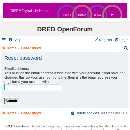
DRED OpenForum
FAQ
Register
Login
Home
Board index
Reset password
Email address:
r
This must be the email address associated with your account. If you have not
changed this via your user control panel then it is the email address you
c
registered your account with.
Home
Board index
Delete cookies
All times are
UTC
DRED OpenForum là một hệ thống mở, chúng tôi hoàn toàn không bảo đảm tính chính