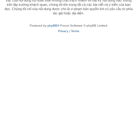
xác của nội dung và hoàn toàn không chịu trách nhiệm về bất kỳ nội dung nào. Đứng
trên lập trường khách quan, chúng tôi tôn trọng tất cả các bài viết và ý kiến của bạn
đọc. Chúng tôi chỉ xóa nội dung được cho là vi phạm bản quyền khi có yêu cầu từ phía
tác giả hoặc đại diện.
Powered by
phpBB®
Forum Software © phpBB Limited
Privacy
|
Terms