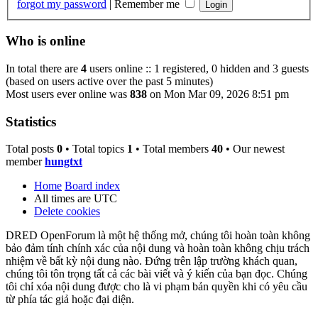
forgot my password
|
Remember me
Who is online
In total there are
4
users online :: 1 registered, 0 hidden and 3 guests
(based on users active over the past 5 minutes)
Most users ever online was
838
on Mon Mar 09, 2026 8:51 pm
Statistics
Total posts
0
• Total topics
1
• Total members
40
• Our newest
member
hungtxt
Home
Board index
All times are
UTC
Delete cookies
DRED OpenForum là một hệ thống mở, chúng tôi hoàn toàn không
bảo đảm tính chính xác của nội dung và hoàn toàn không chịu trách
nhiệm về bất kỳ nội dung nào. Đứng trên lập trường khách quan,
chúng tôi tôn trọng tất cả các bài viết và ý kiến của bạn đọc. Chúng
tôi chỉ xóa nội dung được cho là vi phạm bản quyền khi có yêu cầu
từ phía tác giả hoặc đại diện.